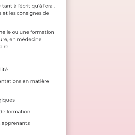
ant à l’écrit qu’à l’oral,
s et les consignes de
nelle ou une formation
fure, en médecine
ire.
lité
entations en matière
giques
de formation
es apprenants