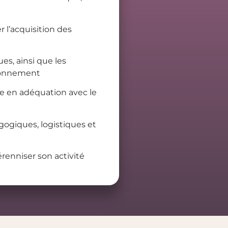
 l’acquisition des
s, ainsi que les
ironnement
ve en adéquation avec le
agogiques, logistiques et
renniser son activité