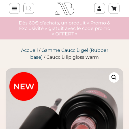
Dès 60€ d’achats, un produit « Promo &
Exclusivité » gratuit avec le code promo
« OFFERT »
Accueil
/
Gamme Caucciù gel (Rubber
base)
/ Caucciù lip gloss warm