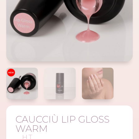
CAUCCIÙ LIP GLOSS
WARM
H.T