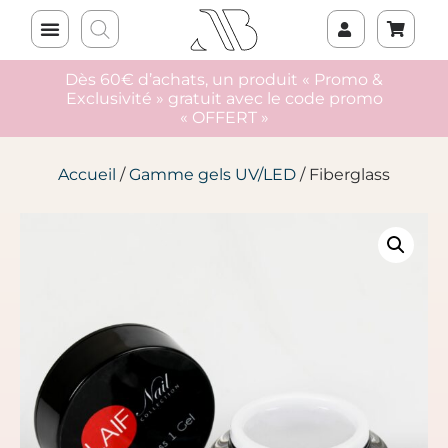
Dès 60€ d’achats, un produit « Promo &
Exclusivité » gratuit avec le code promo
« OFFERT »
Accueil
/
Gamme gels UV/LED
/ Fiberglass