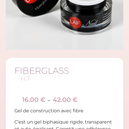
FIBERGLASS
H.T
16.00
€
42.00
€
–
Gel de construction avec fibre
C’est un gel biphasique rigide, transparent
et auto-égalisant. Garantit une adhérence