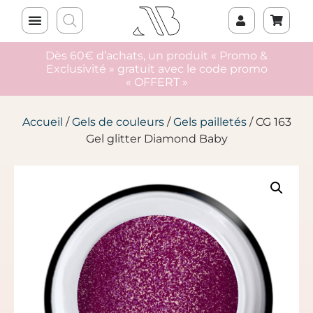
Dès 60€ d’achats, un produit « Promo &
Exclusivité » gratuit avec le code promo
« OFFERT »
Accueil
/
Gels de couleurs
/
Gels pailletés
/ CG 163
Gel glitter Diamond Baby