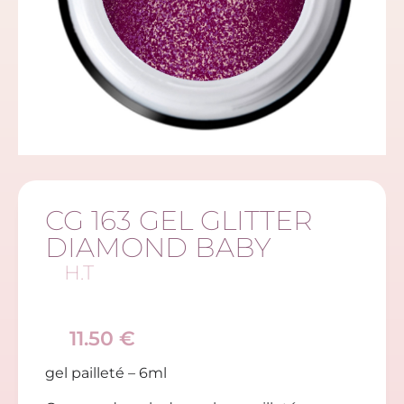
CG 163 GEL GLITTER
DIAMOND BABY
H.T
11.50
€
gel pailleté – 6ml