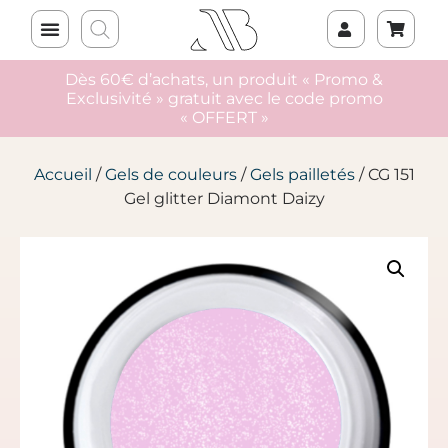
Dès 60€ d’achats, un produit « Promo &
Exclusivité » gratuit avec le code promo
« OFFERT »
Accueil
/
Gels de couleurs
/
Gels pailletés
/ CG 151
Gel glitter Diamont Daizy