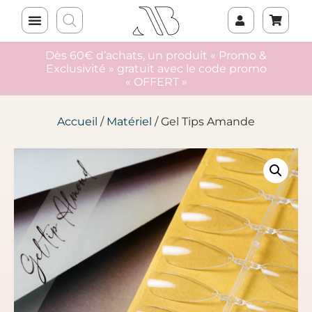
Dès 60€ d’achats, un produit « Promo &
Exclusivité » gratuit avec le code promo
« OFFERT »
Accueil
/
Matériel
/ Gel Tips Amande