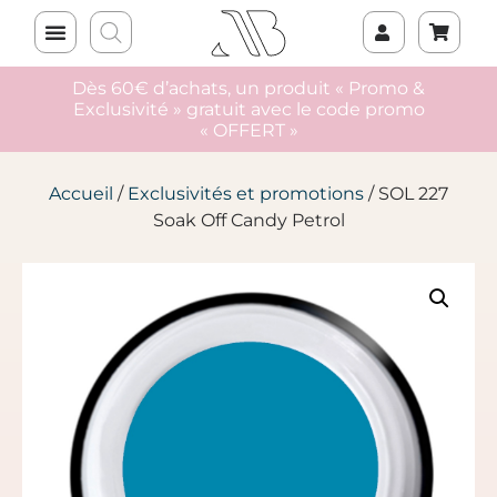
Dès 60€ d’achats, un produit « Promo &
Exclusivité » gratuit avec le code promo
« OFFERT »
Accueil
/
Exclusivités et promotions
/ SOL 227
Soak Off Candy Petrol