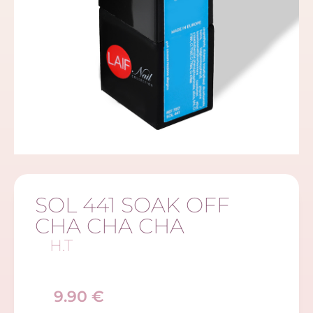
SOL 441 SOAK OFF
CHA CHA CHA
H.T
9.90
€