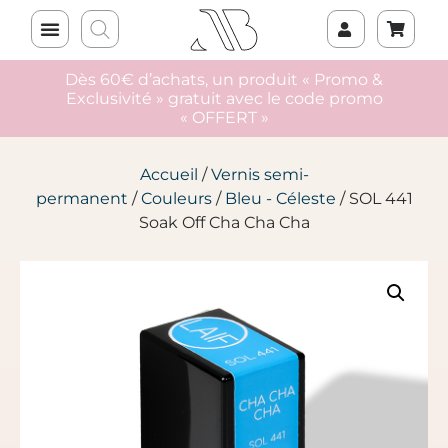
Dès 60€ d’achats, un produit « Promo &
Exclusivité » gratuit avec le code promo
« OFFERT »
Accueil
/
Vernis semi-
permanent
/
Couleurs
/
Bleu - Céleste
/ SOL 441
Soak Off Cha Cha Cha