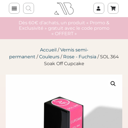
Dès 60€ d’achats, un produit « Promo &
Exclusivité » gratuit avec le code promo
« OFFERT »
Accueil
/
Vernis semi-
permanent
/
Couleurs
/
Rose - Fuchsia
/ SOL 364
Soak Off Cupcake