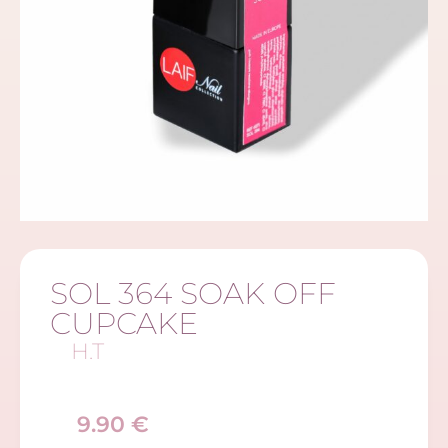
SOL 364 SOAK OFF
CUPCAKE
H.T
9.90
€