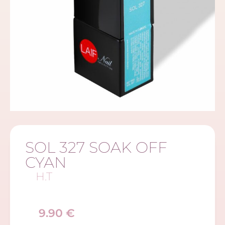
SOL 327 SOAK OFF
CYAN
H.T
9.90
€