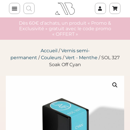
Dès 60€ d’achats, un produit « Promo &
Exclusivité » gratuit avec le code promo
« OFFERT »
Accueil
/
Vernis semi-
permanent
/
Couleurs
/
Vert - Menthe
/ SOL 327
Soak Off Cyan