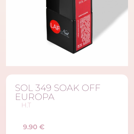
SOL 349 SOAK OFF
EUROPA
H.T
9.90
€