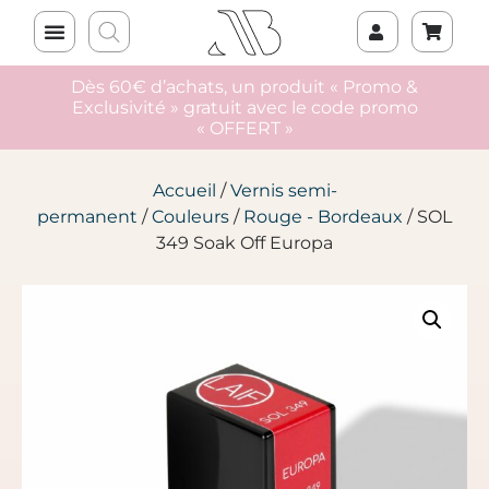
Dès 60€ d’achats, un produit « Promo &
Exclusivité » gratuit avec le code promo
« OFFERT »
Accueil
/
Vernis semi-
permanent
/
Couleurs
/
Rouge - Bordeaux
/ SOL
349 Soak Off Europa