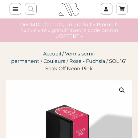
Dès 60€ d’achats, un produit « Promo &
Exclusivité » gratuit avec le code promo
« OFFERT »
Accueil
/
Vernis semi-
permanent
/
Couleurs
/
Rose - Fuchsia
/ SOL 161
Soak Off Neon Pink