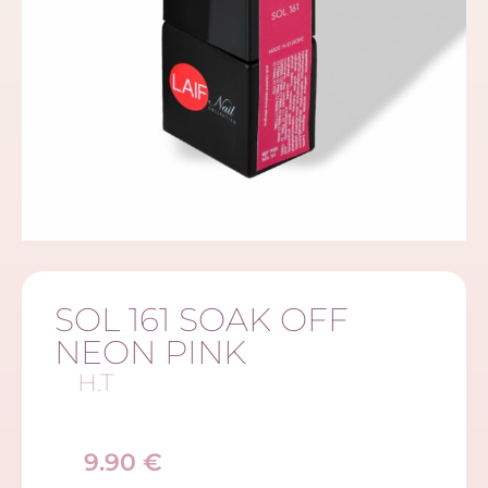
SOL 161 SOAK OFF
NEON PINK
H.T
9.90
€