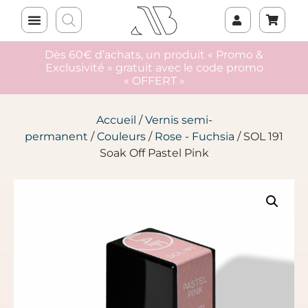
Dès 60€ d’achats, un produit « Promo &
Exclusivité » gratuit avec le code promo
« OFFERT »
Accueil
/
Vernis semi-
permanent
/
Couleurs
/
Rose - Fuchsia
/ SOL 191
Soak Off Pastel Pink