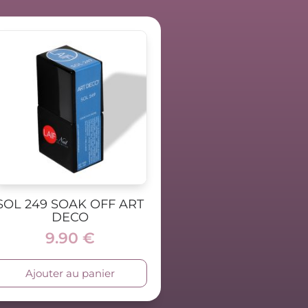
SOL 249 SOAK OFF ART
DECO
9.90
€
Ajouter au panier