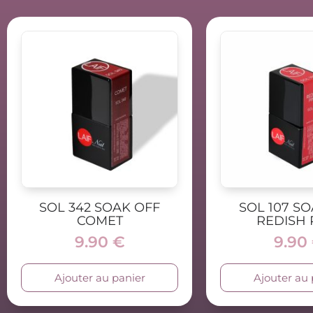
SOL 342 SOAK OFF
SOL 107 S
COMET
REDISH 
9.90
€
9.90
Ajouter au panier
Ajouter au 