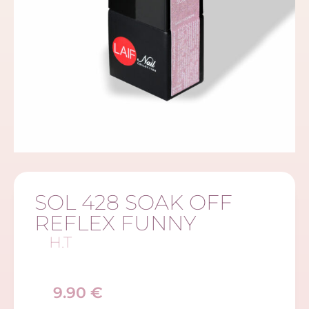
SOL 428 SOAK OFF
REFLEX FUNNY
H.T
9.90
€