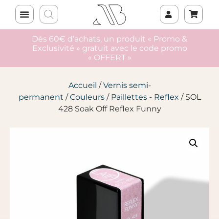
Dès 60€ d’achats, un produit « Promo &
Exclusivité » gratuit avec le code promo
« OFFERT »
Accueil
/
Vernis semi-
permanent
/
Couleurs
/
Paillettes - Reflex
/ SOL
428 Soak Off Reflex Funny