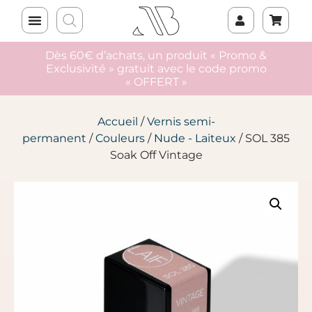
Dès 60€ d’achats, un produit « Promo &
Exclusivité » gratuit avec le code promo
« OFFERT »
Accueil
/
Vernis semi-
permanent
/
Couleurs
/
Nude - Laiteux
/ SOL 385
Soak Off Vintage