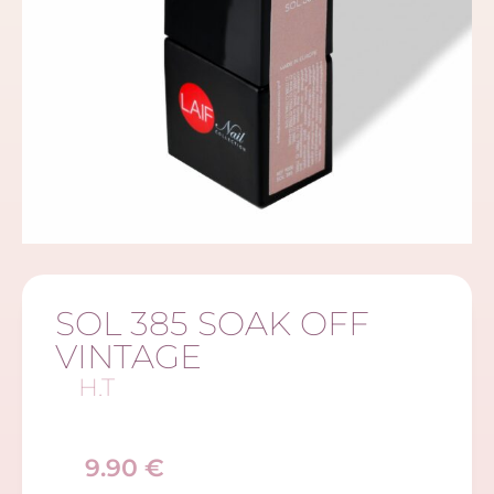
SOL 385 SOAK OFF
VINTAGE
H.T
9.90
€