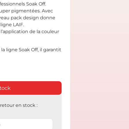
essionnels Soak Off.
super pigmentées. Avec
uveau pack design donne
ligne LAIF.
’application de la couleur
la ligne Soak Off, il garantit
tock
etour en stock :