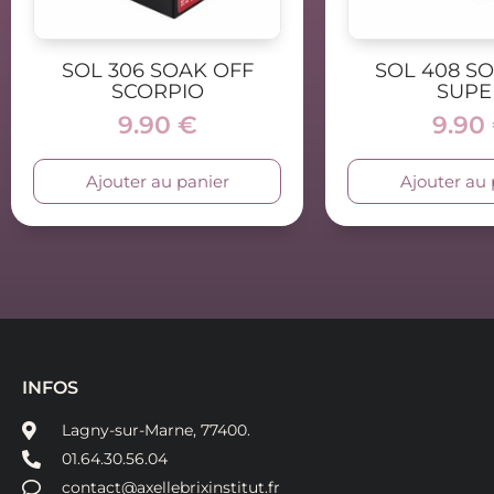
SOL 306 SOAK OFF
SOL 408 S
SCORPIO
SUPE
9.90
€
9.90
Ajouter au panier
Ajouter au 
INFOS
Lagny-sur-Marne, 77400.
01.64.30.56.04
contact@axellebrixinstitut.fr