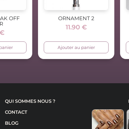
OAK OFF
ORNAMENT 2
R
11.90
€
€
panier
Ajouter au panier
QUI SOMMES NOUS ?
CONTACT
BLOG