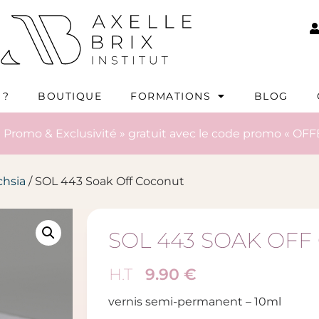
 ?
BOUTIQUE
FORMATIONS
BLOG
 Promo & Exclusivité » gratuit avec le code promo « OFF
chsia
/ SOL 443 Soak Off Coconut
SOL 443 SOAK OF
9.90
€
H.T
vernis semi-permanent – 10ml