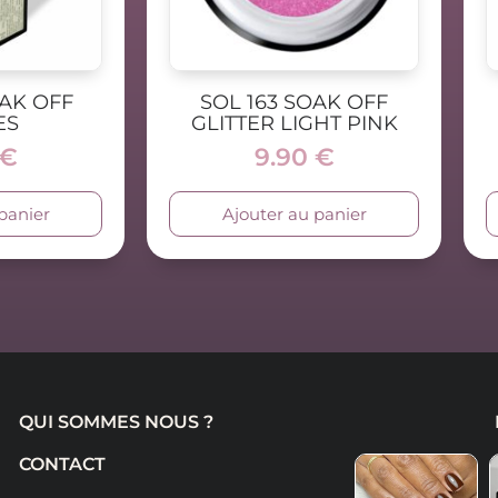
OAK OFF
SOL 163 SOAK OFF
ES
GLITTER LIGHT PINK
€
9.90
€
panier
Ajouter au panier
QUI SOMMES NOUS ?
CONTACT