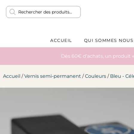
ACCUEIL
QUI SOMMES NOUS
Dès 60€ d’achats, un produit «
Accueil
/
Vernis semi-permanent
/
Couleurs
/
Bleu - Cél