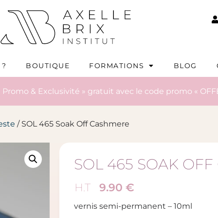
 ?
BOUTIQUE
FORMATIONS
BLOG
 Promo & Exclusivité » gratuit avec le code promo « OFF
este
/ SOL 465 Soak Off Cashmere
SOL 465 SOAK OF
9.90
€
H.T
vernis semi-permanent – 10ml