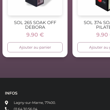
SOL 265 SOAK OFF
SOL 374 S
DEBORA
PILAT
9.90
€
9.90
Ajouter au panier
Ajouter au 
INFOS
Lagny-sur-Marne, 77400.
01.64.30.56.04