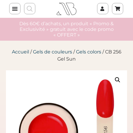
Dès 60€ d’achats, un produit « Promo &
Exclusivité » gratuit avec le code promo
« OFFERT »
Accueil
/
Gels de couleurs
/
Gels colors
/ CB 256
Gel Sun